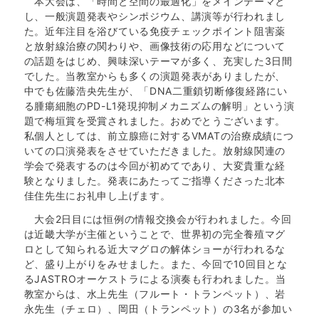
本大会は、「時間と空間の最適化」をメインテーマと
し、一般演題発表やシンポジウム、講演等が行われまし
た。近年注目を浴びている免疫チェックポイント阻害薬
と放射線治療の関わりや、画像技術の応用などについて
の話題をはじめ、興味深いテーマが多く、充実した3日間
でした。当教室からも多くの演題発表がありましたが、
中でも佐藤浩央先生が、「DNA二重鎖切断修復経路にい
る腫瘍細胞のPD-L1発現抑制メカニズムの解明」という演
題で梅垣賞を受賞されました。おめでとうございます。
私個人としては、前立腺癌に対するVMATの治療成績につ
いての口演発表をさせていただきました。放射線関連の
学会で発表するのは今回が初めてであり、大変貴重な経
験となりました。発表にあたってご指導くださった北本
佳住先生にお礼申し上げます。
大会2日目には恒例の情報交換会が行われました。今回
は近畿大学が主催ということで、世界初の完全養殖マグ
ロとして知られる近大マグロの解体ショーが行われるな
ど、盛り上がりをみせました。また、今回で10回目とな
るJASTROオーケストラによる演奏も行われました。当
教室からは、水上先生（フルート・トランペット）、岩
永先生（チェロ）、岡田（トランペット）の3名が参加い