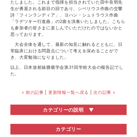
たしました。これまで指揮を担当されていた田中良明先
生が勇退される節目の回であり、シベリウス作曲の交響
詩「フィンランディア」、ヨハン・シュトラウス作曲
「ラデツキー行進曲」の2曲を演奏いたしました。こちら
も参加者の皆さまに楽しんでいただけたのではないかと
思っております。
大会全体を通して、最新の知見に触れるとともに、日
常臨床における問題点について考えを深めることがで
き、大変勉強になりました。
以上、日本放射線腫瘍学会第31回学術大会の報告記でし
た。
« 前の記事
|
更新情報一覧へ戻る
|
次の記事 »
カテゴリーの説明
お知らせ
医局説明会・勧誘会などの医局行事の情報や、関連学会
カテゴリー
の開催情報など、いろいろなお知らせを掲載していま