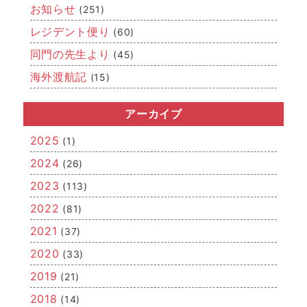
す。
お知らせ
(251)
レジデント便り
レジデント便り
(60)
どこまでが「若手」なのかはさだかではありませんが、
同門の先生より
(45)
若手医師（レジデント）からの近況報告です。
海外渡航記
(15)
同門の先生より
「若手」を卒業された先生方、関連病院の先生方からの
メッセージです。
アーカイブ
海外渡航記
2025
(1)
海外留学報告や国際学会への参加・発表、IAEAを始めと
した国際的な活動など、「世界的」な空気をお届けしま
2024
(26)
す。
2023
(113)
2022
(81)
2021
(37)
2020
(33)
2019
(21)
2018
(14)