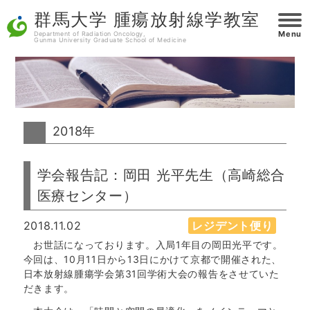
群馬大学 腫瘍放射線学教室
Menu
Department of Radiation Oncology,
Gunma University Graduate School of Medicine
2018年
学会報告記：岡田 光平先生（高崎総合
医療センター）
2018.11.02
レジデント便り
お世話になっております。入局1年目の岡田光平です。
今回は、10月11日から13日にかけて京都で開催された、
日本放射線腫瘍学会第31回学術大会の報告をさせていた
だきます。