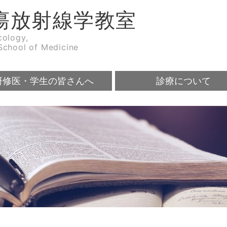
瘍放射線学教室
cology,
School of Medicine
研修医・学生の皆さんへ
診療について