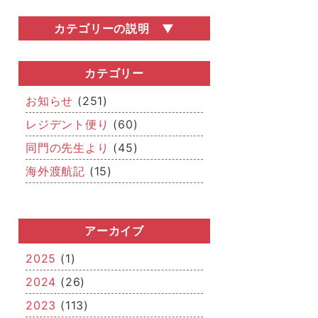
カテゴリーの説明
お知らせ
医局説明会・勧誘会などの医局行事の情
カテゴリー
報や、関連学会の開催情報など、いろい
ろなお知らせを掲載しています。
お知らせ
(251)
レジデント便り
レジデント便り
(60)
どこまでが「若手」なのかはさだかでは
同門の先生より
(45)
ありませんが、若手医師（レジデント）
からの近況報告です。
海外渡航記
(15)
同門の先生より
「若手」を卒業された先生方、関連病院
の先生方からのメッセージです。
アーカイブ
海外渡航記
海外留学報告や国際学会への参加・発
2025
(1)
表、IAEAを始めとした国際的な活動な
2024
(26)
ど、「世界的」な空気をお届けします。
2023
(113)