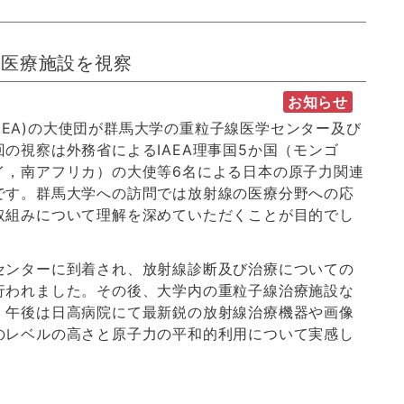
線医療施設を視察
お知らせ
IAEA)の大使団が群馬大学の重粒子線医学センター及び
の視察は外務省によるIAEA理事国5か国（モンゴ
イ，南アフリカ）の大使等6名による日本の原子力関連
です。群馬大学への訪問では放射線の医療分野への応
取組みについて理解を深めていただくことが目的でし
ンターに到着され、放射線診断及び治療についての
行われました。その後、大学内の重粒子線治療施設な
。午後は日高病院にて最新鋭の放射線治療機器や画像
のレベルの高さと原子力の平和的利用について実感し