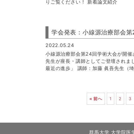
りご覧ください！ 新着論文紹介
学会発表：小線源治療部会第
2022.05.24
小線源治療部会第24回学術大会が開
先生が座長・講師としてご登壇されまし
最近の進歩」 講師：加藤 眞吾先生（埼
« 前へ
1
2
3
群馬大学 大学院医