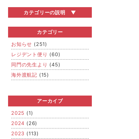
カテゴリーの説明
お知らせ
医局説明会・勧誘会などの医局行事の情
カテゴリー
報や、関連学会の開催情報など、いろい
ろなお知らせを掲載しています。
お知らせ
(251)
レジデント便り
レジデント便り
(60)
どこまでが「若手」なのかはさだかでは
同門の先生より
(45)
ありませんが、若手医師（レジデント）
からの近況報告です。
海外渡航記
(15)
同門の先生より
「若手」を卒業された先生方、関連病院
の先生方からのメッセージです。
アーカイブ
海外渡航記
海外留学報告や国際学会への参加・発
2025
(1)
表、IAEAを始めとした国際的な活動な
2024
(26)
ど、「世界的」な空気をお届けします。
2023
(113)