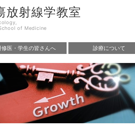
瘍放射線学教室
cology,
School of Medicine
研修医・学生の皆さんへ
診療について