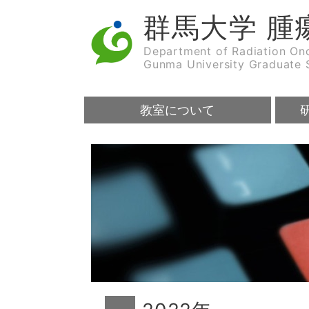
群馬大学 腫
Department of Radiation On
Gunma University Graduate 
教室について