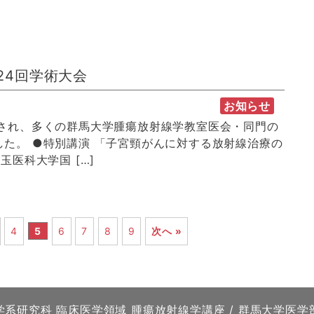
24回学術大会
お知らせ
催され、多くの群馬大学腫瘍放射線学教室医会・同門の
た。 ●特別講演 「子宮頸がんに対する放射線治療の
玉医科大学国 […]
4
5
6
7
8
9
次へ »
学系研究科 臨床医学領域 腫瘍放射線学講座 / 群馬大学医学