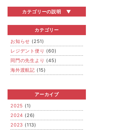
カテゴリーの説明
お知らせ
医局説明会・勧誘会などの医局行事の情
カテゴリー
報や、関連学会の開催情報など、いろい
ろなお知らせを掲載しています。
お知らせ
(251)
レジデント便り
レジデント便り
(60)
どこまでが「若手」なのかはさだかでは
同門の先生より
(45)
ありませんが、若手医師（レジデント）
からの近況報告です。
海外渡航記
(15)
同門の先生より
「若手」を卒業された先生方、関連病院
の先生方からのメッセージです。
アーカイブ
海外渡航記
海外留学報告や国際学会への参加・発
2025
(1)
表、IAEAを始めとした国際的な活動な
2024
(26)
ど、「世界的」な空気をお届けします。
2023
(113)