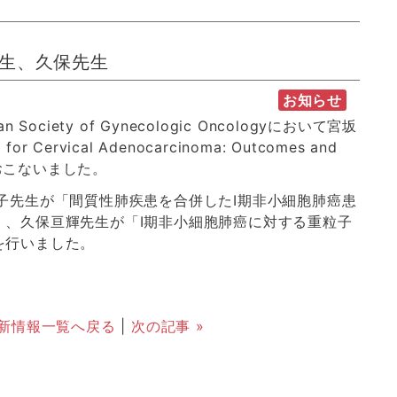
先生、久保先生
お知らせ
 Asian Society of Gynecologic Oncologyにおいて宮坂
or Cervical Adenocarcinoma: Outcomes and
発表をおこないました。
子先生が「間質性肺疾患を合併したI期非小細胞肺癌患
」、久保亘輝先生が「I期非小細胞肺癌に対する重粒子
を行いました。
新情報一覧へ戻る
|
次の記事 »