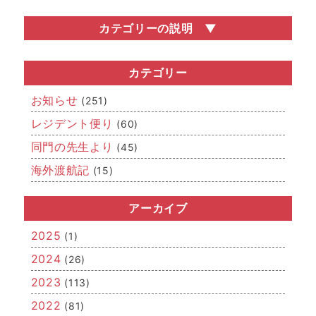
カテゴリーの説明
お知らせ
医局説明会・勧誘会などの医局行事の情報や、関連学会
カテゴリー
の開催情報など、いろいろなお知らせを掲載していま
す。
お知らせ
(251)
レジデント便り
レジデント便り
(60)
どこまでが「若手」なのかはさだかではありませんが、
同門の先生より
(45)
若手医師（レジデント）からの近況報告です。
海外渡航記
(15)
同門の先生より
「若手」を卒業された先生方、関連病院の先生方からの
メッセージです。
アーカイブ
海外渡航記
2025
(1)
海外留学報告や国際学会への参加・発表、IAEAを始めと
した国際的な活動など、「世界的」な空気をお届けしま
2024
(26)
す。
2023
(113)
2022
(81)