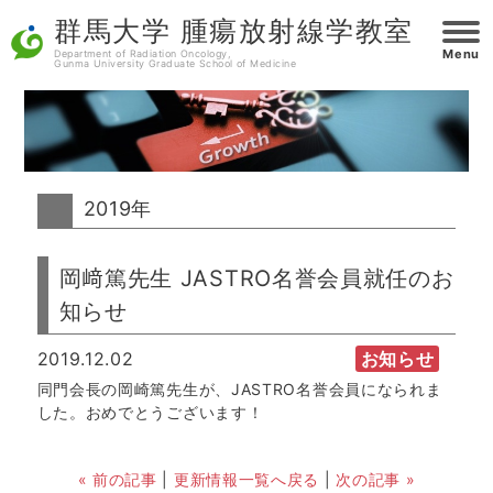
群馬大学 腫瘍放射線学教室
Menu
Department of Radiation Oncology,
Gunma University Graduate School of Medicine
2019年
岡﨑篤先生 JASTRO名誉会員就任のお
知らせ
2019.12.02
お知らせ
同門会長の岡崎篤先生が、JASTRO名誉会員になられま
した。おめでとうございます！
« 前の記事
|
更新情報一覧へ戻る
|
次の記事 »