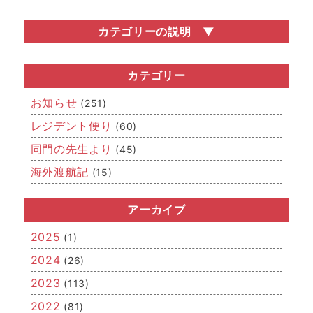
カテゴリーの説明
お知らせ
医局説明会・勧誘会などの医局行事の情報や、関連学会
カテゴリー
の開催情報など、いろいろなお知らせを掲載していま
す。
お知らせ
(251)
レジデント便り
レジデント便り
(60)
どこまでが「若手」なのかはさだかではありませんが、
同門の先生より
(45)
若手医師（レジデント）からの近況報告です。
海外渡航記
(15)
同門の先生より
「若手」を卒業された先生方、関連病院の先生方からの
メッセージです。
アーカイブ
海外渡航記
2025
(1)
海外留学報告や国際学会への参加・発表、IAEAを始めと
した国際的な活動など、「世界的」な空気をお届けしま
2024
(26)
す。
2023
(113)
2022
(81)