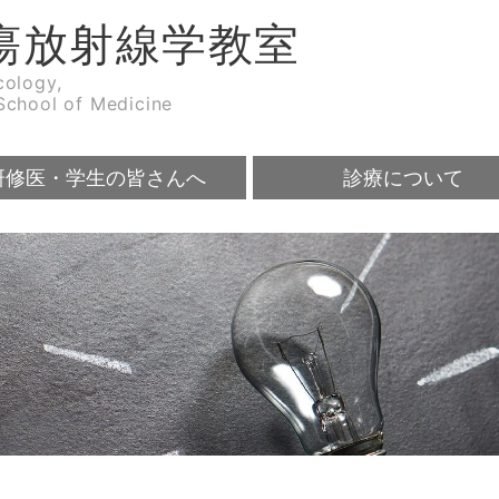
瘍放射線学教室
cology,
School of Medicine
研修医・学生の皆さんへ
診療について