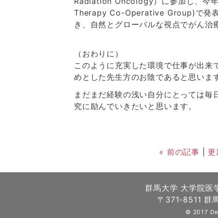
Radiation Oncology）に参加し、
Therapy Co-Operative G
き、自然とグローバルな視点でがん治
（おわりに）
このように充実した環境で仕事が出来
めとした先生方のお陰であると思いま
まだまだ経験の浅い自分にとっては毎
究に励んでいきたいと思います。
« 前の記事
|
更
群馬大学 大学院医
〒371-8511 群
© 2017 De