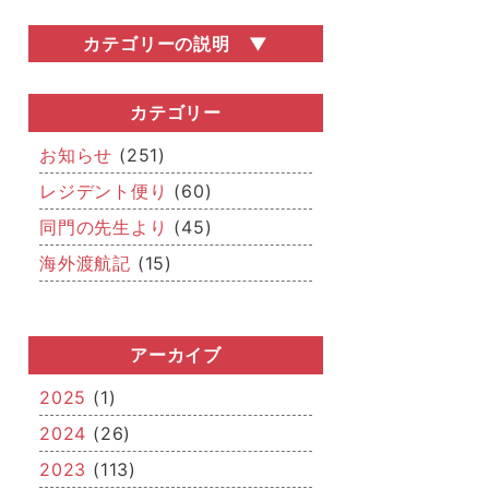
カテゴリーの説明
お知らせ
医局説明会・勧誘会などの医局行事の情
カテゴリー
報や、関連学会の開催情報など、いろい
ろなお知らせを掲載しています。
お知らせ
(251)
レジデント便り
レジデント便り
(60)
どこまでが「若手」なのかはさだかでは
同門の先生より
(45)
ありませんが、若手医師（レジデント）
からの近況報告です。
海外渡航記
(15)
同門の先生より
「若手」を卒業された先生方、関連病院
の先生方からのメッセージです。
アーカイブ
海外渡航記
海外留学報告や国際学会への参加・発
2025
(1)
表、IAEAを始めとした国際的な活動な
2024
(26)
ど、「世界的」な空気をお届けします。
2023
(113)