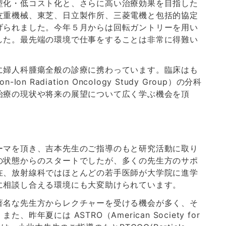
型化・低コスト化と、さらに高い治療効果を目指した
友重機械、東芝、日立製作所、三菱電機と包括的協定
げられました。今年５月からは回転ガントリーを用い
した。最先端の環境で仕事をすることは非常に得難い
に婦人科腫瘍全般の診療に携わっています。臨床はも
Ion Radiation Oncology Study Group）の分科
治療の現状や将来の展望について広く学ぶ機会を頂
ーマを頂き、吉本先生のご指導のもと研究活動に取り
の状態からのスタートでしたが、多くの先生方のサポ
在、放射線科ではほとんどの若手医師が大学院に進学
に相談し合える環境にも大変助けられています。
著名な先生方からレクチャーを受ける機会が多く、そ
年夏には ASTRO（American Society for