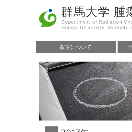
群馬大学 腫
Department of Radiation On
Gunma University Graduate 
教室について