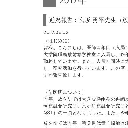
2017年
近況報告：宮坂 勇平先生（
2017.06.02
（はじめに）
皆様、こんにちは。医師４年目（入局
大学院腫瘍放射線学教室に入局し、昨
勤務しています。また、入局と同時に
し、研究活動を行っています。この度
すが報告致します。
（放医研について）
昨年、放医研では大きな枠組みの再編
珂核融合研究所、六ヶ所核融合研究所
QST）の一員となりました。また、今
放医研では昨年、第５世代量子線治療