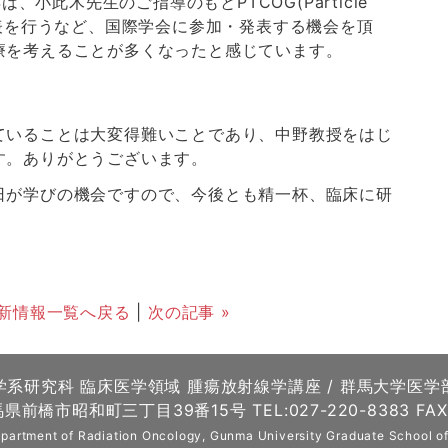
今年は、小此木先生のご指導のもとPTCOG(Particle
roup)で発表を行うなど、国際学会に参加・発表する機会を頂
療を考えることが多くなったと感じています。
ていることは大変得難いことであり、中野教授をはじ
す。ありがとうございます。
日が学びの機会ですので、今後とも精一杯、臨床に研
新情報一覧へ戻る
|
次の記事 »
学系研究科 臨床医学領域 腫瘍放射線学講座 / 群馬大学医学
馬県前橋市昭和町三丁目39番15号 TEL:027-220-8383 FAX:
partment of Radiation Oncology, Gunma University Graduate School of