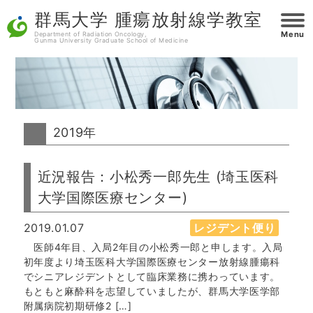
群馬大学 腫瘍放射線学教室
Menu
Department of Radiation Oncology,
Gunma University Graduate School of Medicine
2019年
近況報告：小松秀一郎先生 (埼玉医科
大学国際医療センター)
2019.01.07
レジデント便り
医師4年目、入局2年目の小松秀一郎と申します。入局
初年度より埼玉医科大学国際医療センター放射線腫瘍科
でシニアレジデントとして臨床業務に携わっています。
もともと麻酔科を志望していましたが、群馬大学医学部
附属病院初期研修2 […]