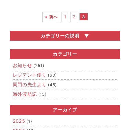
« 前へ
1
2
3
カテゴリーの説明
お知らせ
医局説明会・勧誘会などの医局行事の情報や、関連学会
カテゴリー
の開催情報など、いろいろなお知らせを掲載していま
す。
お知らせ
(251)
レジデント便り
レジデント便り
(60)
どこまでが「若手」なのかはさだかではありませんが、
同門の先生より
(45)
若手医師（レジデント）からの近況報告です。
海外渡航記
(15)
同門の先生より
「若手」を卒業された先生方、関連病院の先生方からの
メッセージです。
アーカイブ
海外渡航記
2025
(1)
海外留学報告や国際学会への参加・発表、IAEAを始めと
した国際的な活動など、「世界的」な空気をお届けしま